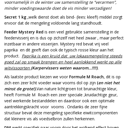
voornamelijk in de winter uw samenstelling te “verarmen”,
minder voedingswaarde doet de vis minder verzadigen!
Secret 1 kg ,
welk dienst doet als bind- (lees: kleef!) middel zorgt
ervoor dat de mengeling voldoende lang standhoudt.
Feeder Mystery Red
is een veel gebruikte samenstelling in de
feedervisserij en is dus op zichzelf niet heel zwaar , maar perfect
inzetbaar in andere visserijen. Mystery red bevat vrij veel
paprika en dit geeft dan ook de typisch rosse kleur aan het
product.
Paprika is een kruid dat uw lokaasmengeling steeds
goed zal op smaak brengen en heel aanlokkend werkt op alle
witvissoorten
(Karpervissers weten waarom...!!!!)
.
Als laatste product kiezen we voor
Formule M Roach
, dit is op
zich een zeer licht voeder waar voorns dol op zijn
(
en niet het
minst de grote!).
Van nature lichtgroen tot bruinachtige kleur,
heeft Formule M Roach een zeer speciale ,kruidachtige geur,
veel werkende bestanddelen en daardoor ook een optimale
aantrekkingskracht voor voorns . Ondanks de zeer fijne
structuur bevat deze mengeling specifieke eiwitcomponenten
dat kleinere vis als voedselbron zullen herkennen.
DM
werkt specifiek naar voorn door het wolkend effect boven