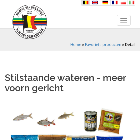
nl
en
de
fr
pl
it
Toggle 
Home
»
Favoriete producten
»
Detail
Stilstaande wateren - meer
voorn gericht