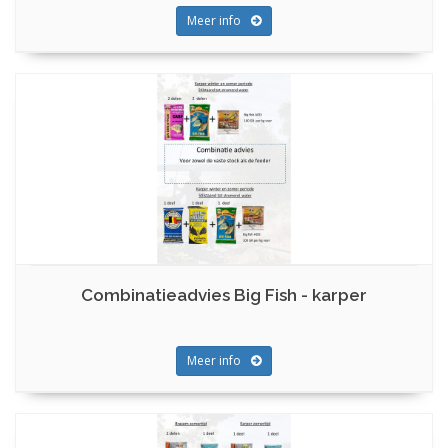
Meer info
Combinatieadvies Big Fish - karper
Meer info