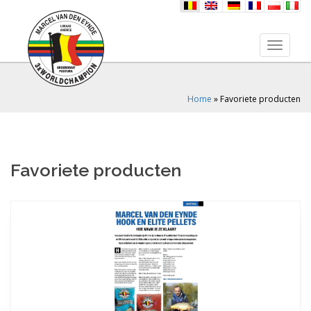
nl
en
de
fr
pl
it
Toggle 
Home
»
Favoriete producten
Favoriete producten