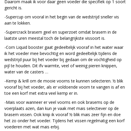
Daarom maak ik voor daar geen voeder die specifiek op 1 soort
gericht is.
-Supercup om vooral in het begin van de wedstrijd sneller vis
aan te lokken.
-Supercrack brasem geel en superzoet omdat brasem in de
laatste uren meestal toch de belangrijkste vissoort is.
-Corn Liquid booster gaat gedeeltelijk vooraf in het water waar
ik het voeder mee bevochtig en word gedeeltelijk tijdens de
wedstrijd puur bij het voeder bij gedaan om de vochtigheid op
pijl te houden. Dit ifv warmte, veel of weinig pieren knippen,
water van de casters …
-Kemp & krill om de mooie voorns te kunnen selecteren. ½ blik
vooraf bij het voeder, als er voldoende voorn te vangen is af en
toe een korf met extra veel kemp er in.
-Mais voor wanneer er veel voorns en ook brasems op de
voerplaats azen, dan kun je vaak met mais selectiever op de
brasem vissen. Ook knip ik vooraf ½ blik mais zeer fijn en doe
het zo onder het voeder. Tijdens het vissen regelmatig een korf
voederen met wat mais erbij.