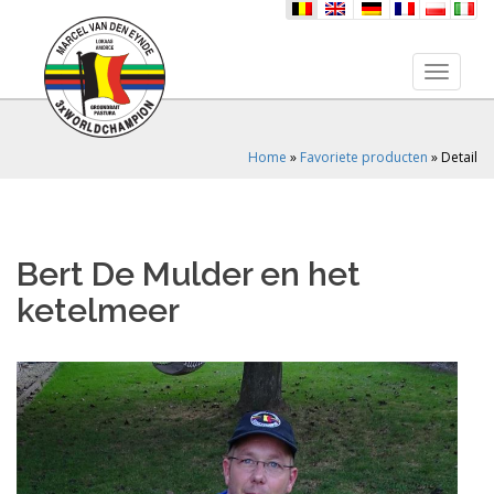
nl
en
de
fr
pl
it
Toggle 
Home
»
Favoriete producten
»
Detail
Bert De Mulder en het
ketelmeer