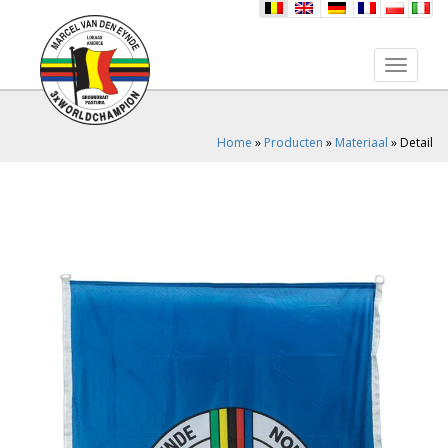
nl
en
de
fr
pl
it
Toggle 
Home
»
Producten
»
Materiaal
»
Detail