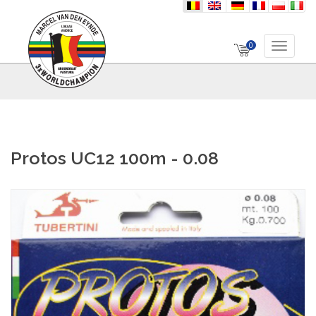
nl
en
de
fr
pl
it
0
Toggle 
Protos UC12 100m - 0.08