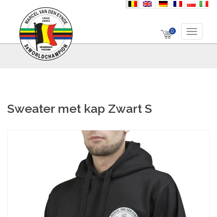
nl
en
de
fr
pl
it
0
Toggle 
Sweater met kap Zwart S