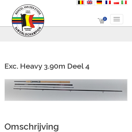
nl
en
de
fr
pl
it
0
Toggle 
Exc. Heavy 3.90m Deel 4
Omschrijving