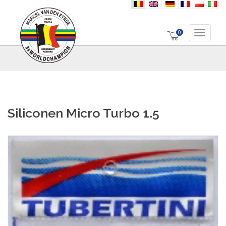
nl
en
de
fr
pl
it
0
Toggle 
Siliconen Micro Turbo 1.5