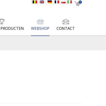
nl
en
de
fr
pl
it
0
E PRODUCTEN
WEBSHOP
CONTACT