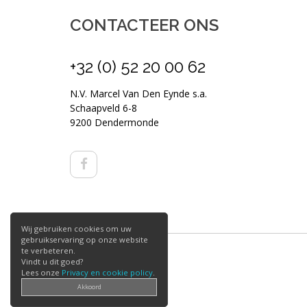
CONTACTEER ONS
+32 (0) 52 20 00 62
N.V. Marcel Van Den Eynde s.a.
Schaapveld 6-8
9200 Dendermonde
Wij gebruiken cookies om uw
gebruikservaring op onze website
te verbeteren.
Vindt u dit goed?
Lees onze
Privacy en cookie policy
.
Akkoord