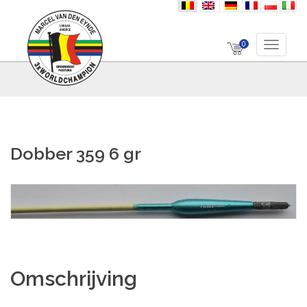
nl
en
de
fr
pl
it
0
Toggle 
Dobber 359 6 gr
Omschrijving