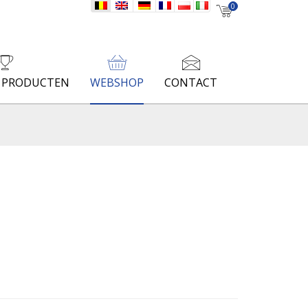
nl
en
de
fr
pl
it
0
E PRODUCTEN
WEBSHOP
CONTACT