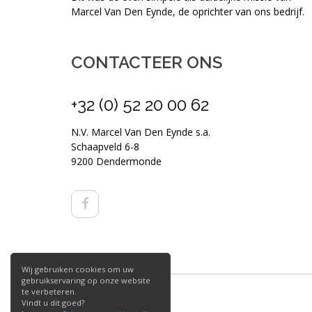
Marcel Van Den Eynde, de oprichter van ons bedrijf.
CONTACTEER ONS
+32 (0) 52 20 00 62
N.V. Marcel Van Den Eynde s.a.
Schaapveld 6-8
9200 Dendermonde
Wij gebruiken cookies om uw
gebruikservaring op onze website
te verbeteren.
Vindt u dit goed?