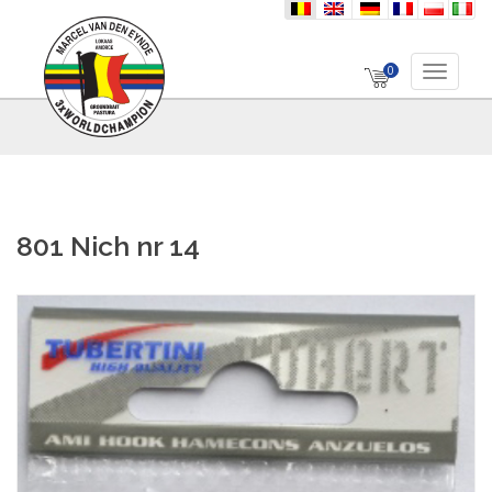
nl
en
de
fr
pl
it
0
Toggle 
801 Nich nr 14