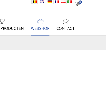
nl
en
de
fr
pl
it
0
E PRODUCTEN
WEBSHOP
CONTACT