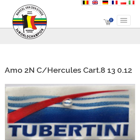
nl
en
de
fr
pl
it
0
Toggle 
Amo 2N C/Hercules Cart.8 13 0.12