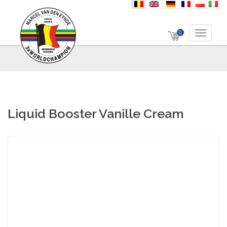
nl
en
de
fr
pl
it
0
Toggle 
Liquid Booster Vanille Cream