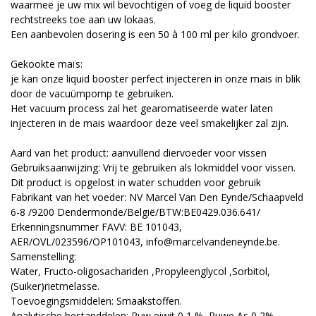
waarmee je uw mix wil bevochtigen of voeg de liquid booster
rechtstreeks toe aan uw lokaas.
Een aanbevolen dosering is een 50 à 100 ml per kilo grondvoer.
Gekookte maïs:
je kan onze liquid booster perfect injecteren in onze mais in blik
door de vacuümpomp te gebruiken.
Het vacuum process zal het gearomatiseerde water laten
injecteren in de mais waardoor deze veel smakelijker zal zijn.
Aard van het product: aanvullend diervoeder voor vissen
Gebruiksaanwijzing: Vrij te gebruiken als lokmiddel voor vissen.
Dit product is opgelost in water schudden voor gebruik
Fabrikant van het voeder: NV Marcel Van Den Eynde/Schaapveld
6-8 /9200 Dendermonde/België/BTW:BE0429.036.641/
Erkenningsnummer FAVV: BE 101043,
AER/OVL/023596/OP101043, info@marcelvandeneynde.be.
Samenstelling:
Water, Fructo-oligosachariden ,Propyleenglycol ,Sorbitol,
(Suiker)rietmelasse.
Toevoegingsmiddelen: Smaakstoffen.
Analytische bestanddelen: Ruw eiwit 0,1 %, Ruwe As 0,2%,