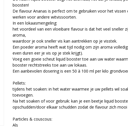
boosten!
De flavour Ananas is perfect om te gebruiken voor het vissen
werken voor andere witvissoorten.
In een lokaasmengeling:
het voordeel van een vloeibare flavour is dat het veel sneller
aroma,
waardoor je ook sneller vis kan aantrekken op je visstek.
Een poeder aroma heeft wat tijd nodig om zijn aroma volledig 
even duren eer je vis op je stek krijgt).
Voeg een goeie scheut liquid booster toe aan uw water waarme
booster rechtstreeks toe aan uw lokaas.
Een aanbevolen dosering is een 50 à 100 ml per kilo grondvoer
Pellets:
tijdens het soaken: in het water waarmee je uw pellets wil soa
toevoegen.
Na het soaken of voor gebruik: kan je een beetje liquid booster
opschudden/door elkaar schudden zodat de flavour zich mooi o
Particles & couscous:
Als