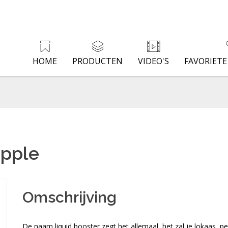
HOME
PRODUCTEN
VIDEO'S
FAVORIET
apple
Omschrijving
De naam liquid booster zegt het allemaal, het zal je lokaas, pe