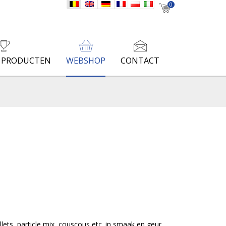
nl
en
de
fr
pl
it
0
E PRODUCTEN
WEBSHOP
CONTACT
llets, particle mix, couscous etc. in smaak en geur