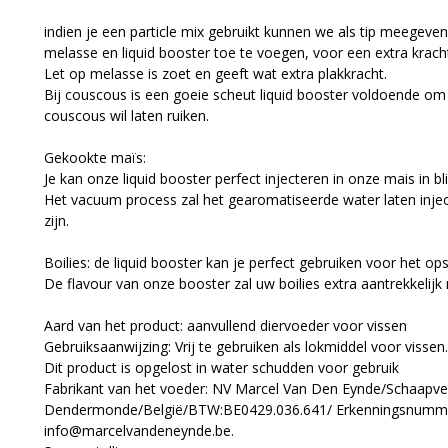
indien je een particle mix gebruikt kunnen we als tip meegeve
melasse en liquid booster toe te voegen, voor een extra krach
Let op melasse is zoet en geeft wat extra plakkracht.
Bij couscous is een goeie scheut liquid booster voldoende om 
couscous wil laten ruiken.
Gekookte maïs:
Je kan onze liquid booster perfect injecteren in onze mais in
Het vacuum process zal het gearomatiseerde water laten injec
zijn.
Boilies: de liquid booster kan je perfect gebruiken voor het op
De flavour van onze booster zal uw boilies extra aantrekkelijk
Aard van het product: aanvullend diervoeder voor vissen
Gebruiksaanwijzing: Vrij te gebruiken als lokmiddel voor vissen.
Dit product is opgelost in water schudden voor gebruik
Fabrikant van het voeder: NV Marcel Van Den Eynde/Schaapve
Dendermonde/België/BTW:BE0429.036.641/ Erkenningsnumm
info@marcelvandeneynde.be.