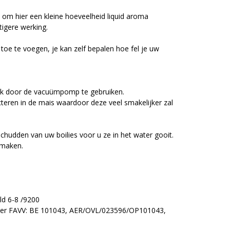
n om hier een kleine hoeveelheid liquid aroma
tigere werking.
toe te voegen, je kan zelf bepalen hoe fel je uw
 blik door de vacuümpomp te gebruiken.
teren in de mais waardoor deze veel smakelijker zal
schudden van uw boilies voor u ze in het water gooit.
 maken.
ld 6-8 /9200
er FAVV: BE 101043, AER/OVL/023596/OP101043,