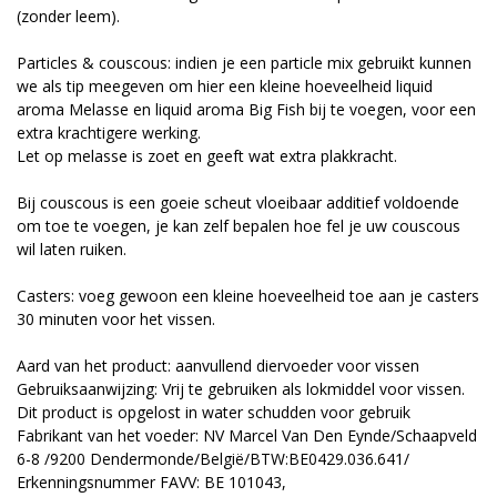
(zonder leem).
Particles & couscous: indien je een particle mix gebruikt kunnen
we als tip meegeven om hier een kleine hoeveelheid liquid
aroma Melasse en liquid aroma Big Fish bij te voegen, voor een
extra krachtigere werking.
Let op melasse is zoet en geeft wat extra plakkracht.
Bij couscous is een goeie scheut vloeibaar additief voldoende
om toe te voegen, je kan zelf bepalen hoe fel je uw couscous
wil laten ruiken.
Casters: voeg gewoon een kleine hoeveelheid toe aan je casters
30 minuten voor het vissen.
Aard van het product: aanvullend diervoeder voor vissen
Gebruiksaanwijzing: Vrij te gebruiken als lokmiddel voor vissen.
Dit product is opgelost in water schudden voor gebruik
Fabrikant van het voeder: NV Marcel Van Den Eynde/Schaapveld
6-8 /9200 Dendermonde/België/BTW:BE0429.036.641/
Erkenningsnummer FAVV: BE 101043,