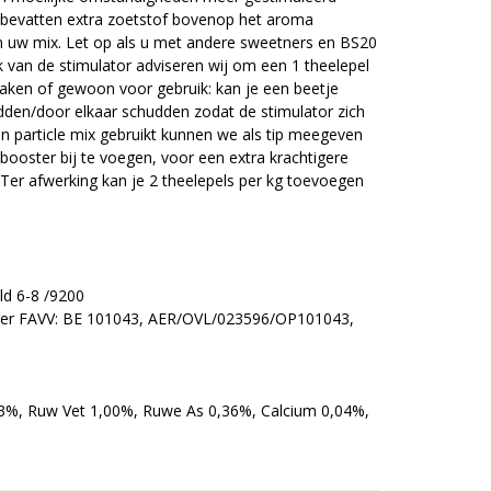
 bevatten extra zoetstof bovenop het aroma
n uw mix. Let op als u met andere sweetners en BS20
k van de stimulator adviseren wij om een 1 theelepel
 soaken of gewoon voor gebruik: kan je een beetje
udden/door elkaar schudden zodat de stimulator zich
een particle mix gebruikt kunnen we als tip meegeven
booster bij te voegen, voor een extra krachtigere
 Ter afwerking kan je 2 theelepels per kg toevoegen
ld 6-8 /9200
er FAVV: BE 101043, AER/OVL/023596/OP101043,
,43%, Ruw Vet 1,00%, Ruwe As 0,36%, Calcium 0,04%,