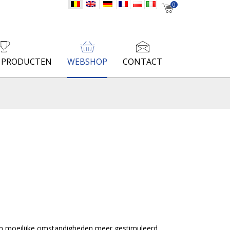
nl
en
de
fr
pl
it
0
E PRODUCTEN
WEBSHOP
CONTACT
in moeilijke omstandigheden meer gestimuleerd