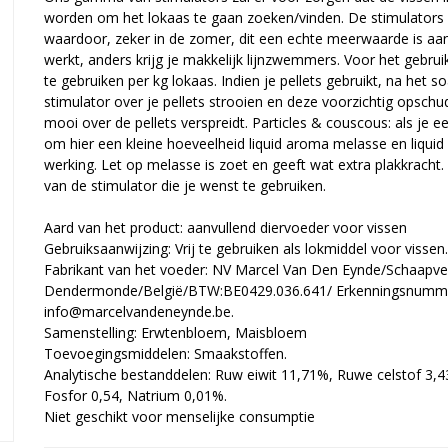
worden om het lokaas te gaan zoeken/vinden. De stimulators
waardoor, zeker in de zomer, dit een echte meerwaarde is aa
werkt, anders krijg je makkelijk lijnzwemmers. Voor het gebrui
te gebruiken per kg lokaas. Indien je pellets gebruikt, na het
stimulator over je pellets strooien en deze voorzichtig opsch
mooi over de pellets verspreidt. Particles & couscous: als je 
om hier een kleine hoeveelheid liquid aroma melasse en liquid 
werking. Let op melasse is zoet en geeft wat extra plakkracht.
van de stimulator die je wenst te gebruiken.
Aard van het product: aanvullend diervoeder voor vissen
Gebruiksaanwijzing: Vrij te gebruiken als lokmiddel voor vissen.
Fabrikant van het voeder: NV Marcel Van Den Eynde/Schaapve
Dendermonde/België/BTW:BE0429.036.641/ Erkenningsnumm
info@marcelvandeneynde.be.
Samenstelling: Erwtenbloem, Maisbloem
Toevoegingsmiddelen: Smaakstoffen.
Analytische bestanddelen: Ruw eiwit 11,71%, Ruwe celstof 3
Fosfor 0,54, Natrium 0,01%.
Niet geschikt voor menselijke consumptie