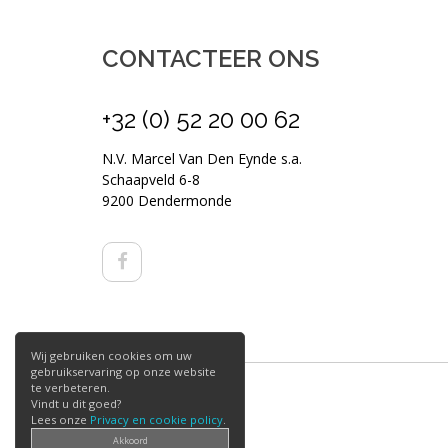
CONTACTEER ONS
+32 (0) 52 20 00 62
N.V. Marcel Van Den Eynde s.a.
Schaapveld 6-8
9200 Dendermonde
Wij gebruiken cookies om uw
gebruikservaring op onze website
te verbeteren.
Vindt u dit goed?
Lees onze
Privacy en cookie policy
.
Akkoord